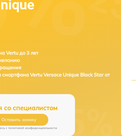
Unique
а Vertu до 3 лет
 желанию
бращения
а смартфона
Vertu Versace Unique Black Star от
я со специалистом
Оставить заявку
есь c
политикой конфиденциальности