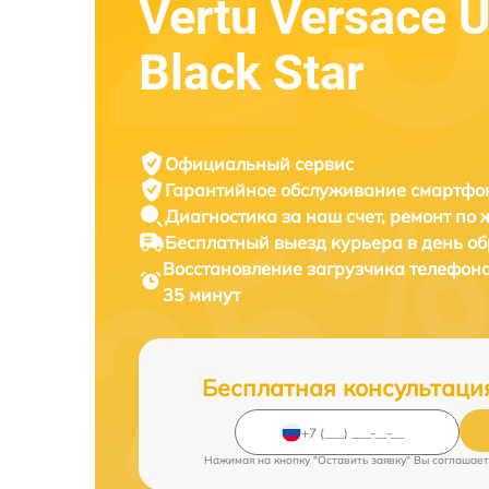
Vertu Versace 
Black Star
Официальный сервис
Гарантийное обслуживание
смартфон
Диагностика за наш счет,
ремонт по
Бесплатный выезд курьера
в день о
Восстановление загрузчика телефон
35 минут
Бесплатная консультаци
Нажимая на кнопку "Оставить заявку" Вы соглашает