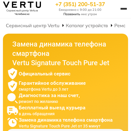
+7 (351) 200-51-37
Ежедневно с 9:00 до 21:00
Сервисный центр Vertu
в
Позвонить
мне утром
Челябинске
Сервисный центр Vertu
Каталог устройств
Ремонт
Замена динамика телефона
смартфона
Vertu Signature Touch Pure Jet
Официальный сервис
Гарантийное обслуживание
смартфона Vertu до 3 лет
Диагностика за наш счет,
ремонт по желанию
Бесплатный выезд курьера
в день обращения
Замена динамика телефона смартфона
Vertu Signature Touch Pure Jet от 35 минут