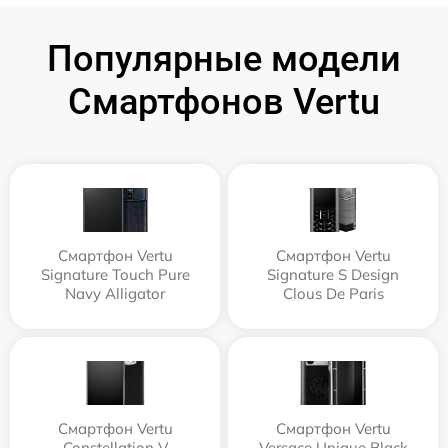
Популярные модели
Смартфонов Vertu
Смартфон Vertu
Смартфон Vertu
Signature Touch Pure
Signature S Design
Navy Alligator
Clous De Paris
Смартфон Vertu
Смартфон Vertu
Constellation V
Versace Unique Black