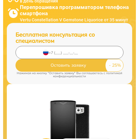
в день обращения
Перепрошивка программатором телефона
смартфона
Vertu Constellation V Gemstone Liquorice от 35 минут
Бесплатная консультация со
специалистом
Оставить заявку
Нажимая на кнопку "Оставить заявку" Вы соглашаетесь c
политикой
конфиденциальности