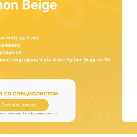
hon Beige
а Vertu до 3 лет
 желанию
бращения
ефона смартфона
Vertu Aster Python Beige от 35
я со специалистом
Оставить заявку
есь c
политикой конфиденциальности