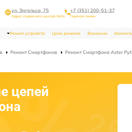
ул. Энгельса, 75
+7 (351) 200-51-37
Адрес сервисного центра Vertu
Горячая линия
Ремонт устройств
Цена ремонта
Вакансии
Контакт
в
Ремонт Смартфонов
Ремонт Смартфона Aster Pyt
е цепей
она