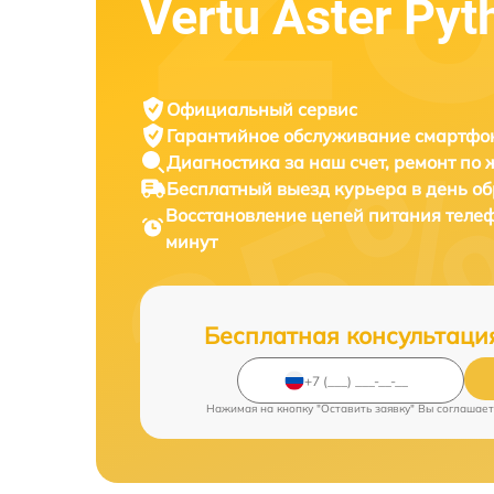
Vertu Aster Pyt
Официальный сервис
Гарантийное обслуживание
смартфон
Диагностика за наш счет,
ремонт по
Бесплатный выезд курьера
в день о
Восстановление цепей питания тел
минут
Бесплатная консультаци
Нажимая на кнопку "Оставить заявку" Вы соглашает